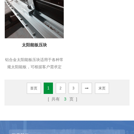
太阳能板压块
铝合金太阳能板压块适用于各种常
规太阳能板，可根据客户需求定
制。
1
首页
2
3
末页
[ 共有
3
页 ]