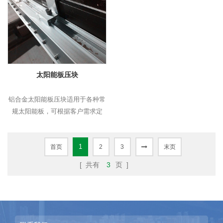
太阳能板压块
铝合金太阳能板压块适用于各种常
规太阳能板，可根据客户需求定
制。
1
首页
2
3
末页
[ 共有
3
页 ]