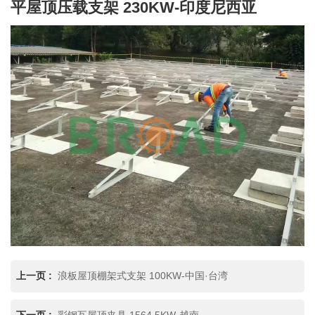
平屋顶压载支架 230KW-印度尼西亚
上一页 :
浪板屋顶棚架式支架 100KW-中国·台湾
下一页 :
彩钢瓦屋顶夹具 1564.5KW-越南