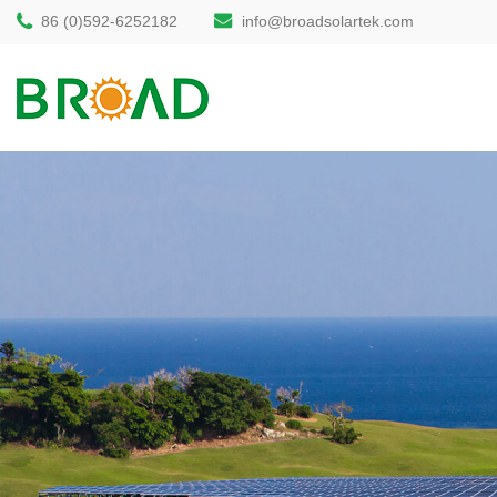
86 (0)592-6252182
info@broadsolartek.com